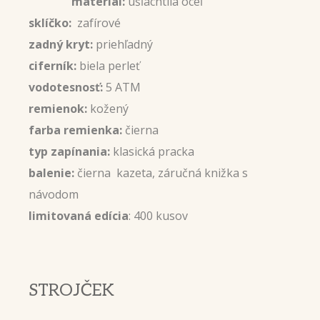
materiál:
ušľachtilá oceľ
sklíčko:
zafírové
zadný kryt:
priehľadný
ciferník:
biela perleť
vodotesnosť:
5 ATM
remienok:
kožený
farba remienka:
čierna
typ zapínania:
klasická pracka
balenie:
čierna kazeta, záručná knižka s
návodom
limitovaná edícia
: 400 kusov
STROJČEK