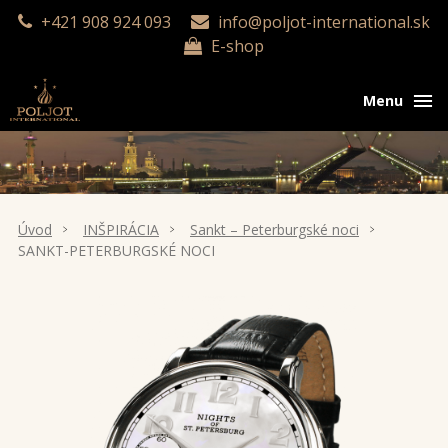
+421 908 924 093
info@poljot-international.sk
E-shop
Menu
Úvod
INŠPIRÁCIA
Sankt – Peterburgské noci
SANKT-PETERBURGSKÉ NOCI