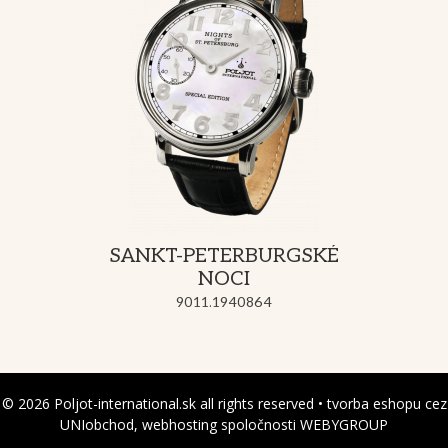
SANKT-PETERBURGSKÉ
NOCI
9011.1940864
© 2026 Poljot-international.sk all rights reserved • tvorba eshopu cez
UNIobchod, webhosting spoločnosti WEBYGROUP