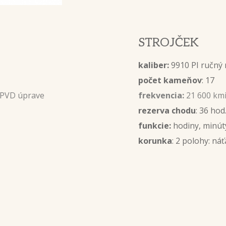
STROJČEK
kaliber:
9910 P
počet kameňov
: 17
j PVD úprave
frekvencia:
21 600 kmi
rezerva chodu
: 36 hod
funkcie:
hodiny, minút
korunka
: 2 polohy: ná