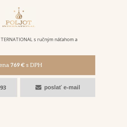
NTERNATIONAL s ručným náťahom a
ena
s DPH
769 €
093
poslať e-mail