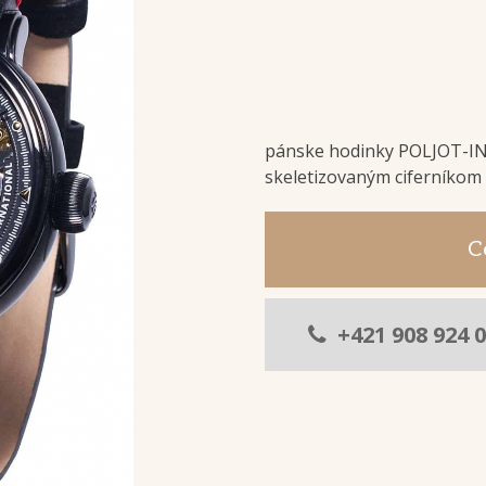
pánske hodinky POLJOT-I
skeletizovaným ciferníkom
C
+421 908 924 