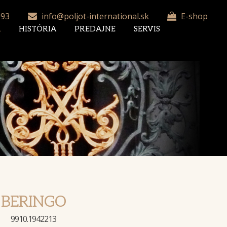
093
info@poljot-international.sk
E-shop
A
HISTÓRIA
PREDAJNE
SERVIS
BERINGO
9910.1942213