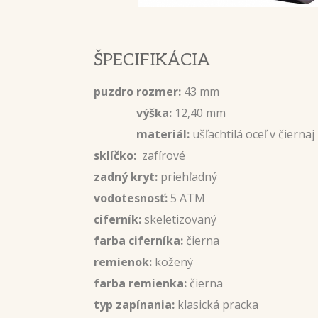
ŠPECIFIKÁCIA
puzdro rozmer:
43 mm
výška:
12,40 mm
materiál:
ušľachtilá oceľ v čierna
sklíčko:
zafírové
zadný kryt:
priehľadný
vodotesnosť:
5 ATM
ciferník:
skeletizovaný
farba ciferníka:
čierna
remienok:
kožený
farba remienka:
čierna
typ zapínania:
klasická pracka