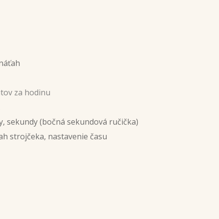
I ručný náťah
tov za hodinu
.
y, sekundy (bočná sekundová ručička)
ťah strojčeka, nastavenie času